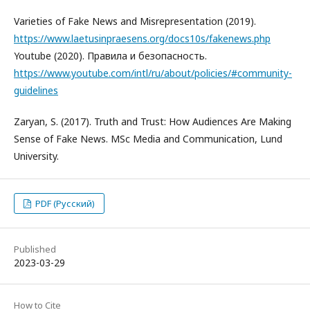
Varieties of Fake News and Misrepresentation (2019).
https://www.laetusinpraesens.org/docs10s/fakenews.php
Youtube (2020). Правила и безопасность.
https://www.youtube.com/intl/ru/about/policies/#community-
guidelines
Zaryan, S. (2017). Truth and Trust: How Audiences Are Making
Sense of Fake News. MSc Media and Communication, Lund
University.
PDF (Русский)
Published
2023-03-29
How to Cite