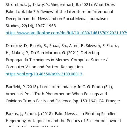
Strömbäck, J., Tsfaty, Y., Vliegenthart, R. (2021). What Does
Fake Look Like? A Review of the Literature on Intentional
Deception in the News and on Social Media. Journalism
Studies, 22(14), 1947–1963.
https://www.tandfonline.com/doi/full/10.1080/1461670X.2021.19
Dimitrov, D., Bin Ali, B., Shaar, Sh., Alam, F., Silvestri, F. Firooz,
H., Nakov, P., Da San Martino, G. (2021). Detecting
Propaganda Techniques in Memes. Computer Science /
Computer Vision and Pattern Recognition.
https://doi.org/10.48550/arXiv.2109.08013
Fairfield, P. (2018). Lords of mendacity. In C. G. Prado (Ed.),
America’s Post-Truth Phenomenon: When Feelings and
Opinions Trump Facts and Evidence (pp. 153-164). CA: Praeger
Farkas, J., Schou, J. (2018). Fake News as a Floating Signifier:
Hegemony, Antagonism and the Politics of Falsehood. Javnost