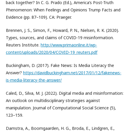
back together? In C. G. Prado (Ed.), America’s Post-Truth
Phenomenon: When Feelings and Opinions Trump Facts and
Evidence (pp. 87–109). CA: Praeger.
Brennen, J. S., Simon, F., Howard, P. N., Nielsen, R. K. (2020).
Types, sources, and claims of COVID-19 misinformation.
Reuters Institute.
http://www.primaonline.it/wp-
content/uploads/2020/04/COVID-19_reuters.pdf
Buckingham, D. (2017). Fake News: Is Media Literacy the
Answer?
https://davidbuckingham.net/2017/01/12/fakenews-
is-media-literacy-the-answer/
Caled, D., Silva, M. J. (2022). Digital media and misinformation:
An outlook on multidisciplinary strategies against
manipulation. Journal of Computational Social Science (5),
123–159.
Damstra, A., Boomgaarden, H. G., Broda, E., Lindgren, E.,