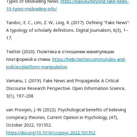
Types of Misleading News.
https://eavi.eu/beyond-fake-news-
10-types-misleading-info/
Tandoc, E. C., Lim, Z. W., Ling, R. (2017). Defining “Fake News”:
A typology of scholarly definitions. Digital Journalism, 6(3), 1–
17.
Twitter (2020). Политика в отношении манипуляции
платформой и спама.
https://help.twitter.com/ru/rules-and-
policies/platform-manipulation
Vamanu, I. (2019). Fake News and Propaganda: A Critical
Discourse Research Perspective. Open Information Science,
3(1), 197–208.
van Prooijen, J.-W. (2022). Psychological benefits of believing
conspiracy theories. Current Opinion in Psychology, (47),
October 2022, 101352.
https://doi.org/10.1016/j.copsyc.2022.101352