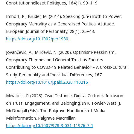
Constitutionnelleset Politiques, 164(1), 99–119.
Imhoff, R., Bruder, M. (2014). Speaking (Un-)Truth to Power:
Conspiracy Mentality as a Generalised Political Attitude.
European Journal of Personality, 28(1), 25–43.
https://doi.org/10.1002/per.1930
.
Jovančević, A., Milićević, N. (2020). Optimism-Pessimism,
Conspiracy Theories and General Trust as Factors
Contributing to COVID-19 Related Behavior – A Cross-Cultural
Study. Personality and Individual Differences, 167.
https://doi.org/10.1016/j.paid.2020.110216
Mihailidis, P. (2023). Civic Distance: Digital Culture’s Intrusion
on Trust, Engagement, and Belonging. In K. Fowler-Watt, J.
McDougall (Eds), The Palgrave Handbook of Media
Misinformation. Palgrave Macmillan.
https://doi.org/10.1007/978-3-031-11976-7_1