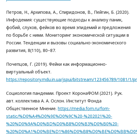
Петров, Н., Архипова, А., Спиридонов, В., Пейгин, Б. (2020).
Инфодемия: существующие подходы к анализу паник,
фобий, слухов, фейков во время эпидемий и предложения
по борьбе с ними. Мониторинг экономической ситуации в
России. Тенденции и вызовы социально-экономического
развития, 8(110), 80–87.
Почепцов, Г. (2019). Фейки как информационно-
виртуальный объект.
https://repository.mdu.in.ua/jspui/bitstream/123456789/1081/1/p
Социология пандемии. Проект КоронаФОМ (2021). Рук.
авт. коллектива А. А. Ослон. Институт Фонда
Общественное Мнение.
https://media.fom.ru/fom-
static/%D0%A4%D0%9E%D0%9C%20-%202021%20-
%20%D0%9A%D0%BD%D0%B8%D0%B3%D0%B0%20-
%20%D0%A1%D0%BE%D1%86%D0%B8%D0%BE%D0%BB%D0