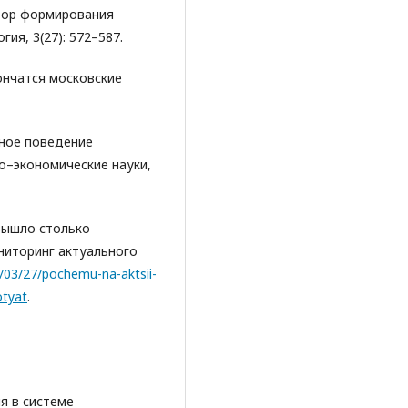
ктор формирования
ия, 3(27): 572–587.
кончатся московские
тное поведение
о–экономические науки,
 вышло столько
ниторинг актуального
7/03/27/pochemu-na-aktsii-
otyat
.
я в системе