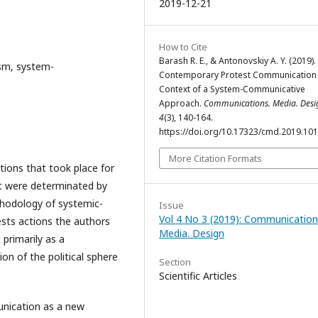
2019-12-21
How to Cite
Barash R. E., & Antonovskiy A. Y. (2019).
ism, system-
Contemporary Protest Communication 
Context of a System-Communicative
Approach.
Communications. Media. Desi
4
(3), 140-164.
https://doi.org/10.17323/cmd.2019.10
More Citation Formats
tions that took place for
at were determinated by
thodology of systemic-
Issue
Vol 4 No 3 (2019): Communication
ests actions the authors
Media. Design
 primarily as a
on of the political sphere
Section
Scientific Articles
unication as a new