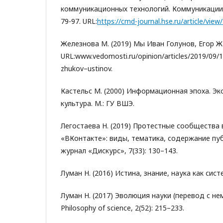
коммуникационных технологий. Коммуникации. 
79-97. URL:
https://cmd-journal.hse.ru/article/view
Железнова М. (2019) Мы Иван Голунов, Егор Ж
URL:www.vedomosti.ru/opinion/articles/2019/09
zhukov–ustinov.
Кастельс М. (2000) Информационная эпоха. Э
культура. М.: ГУ ВШЭ.
Легостаева Н. (2019) Протестные сообщества 
«ВКонтакте»: виды, тематика, содержание пу
журнал «Дискурс», 7(33): 130–143.
Луман Н. (2016) Истина, знание, наука как систе
Луман Н. (2017) Эволюция науки (перевод с не
Philosophy of science, 2(52): 215–233.