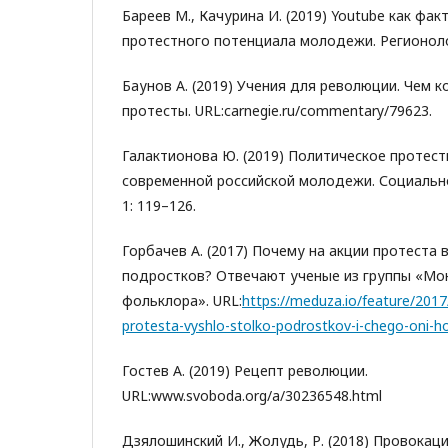
Бареев М., Качурина И. (2019) Youtube как фа
протестного потенциала молодежи. Регионолог
Баунов А. (2019) Учения для революции. Чем 
протесты. URL:carnegie.ru/commentary/79623.
Галактионова Ю. (2019) Политическое протес
современной российской молодежи. Социальн
1: 119–126.
Горбачев А. (2017) Почему на акции протеста
подростков? Отвечают ученые из группы «Мо
фольклора». URL:
https://meduza.io/feature/201
protesta-vyshlo-stolko-podrostkov-i-chego-oni-h
Гостев А. (2019) Рецепт революции.
URL:www.svoboda.org/a/30236548.html
Дзялошинский И., Жолудь, Р. (2018) Провокаци