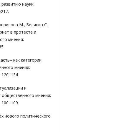
 развитию науки.
–217.
аврилова М., Белянин С.,
рнет в протесте и
ого мнения:
35.
ласть» как категории
нного мнения:
 120–134.
ктуализации и
 общественного мнения:
 100–109.
ках нового политического