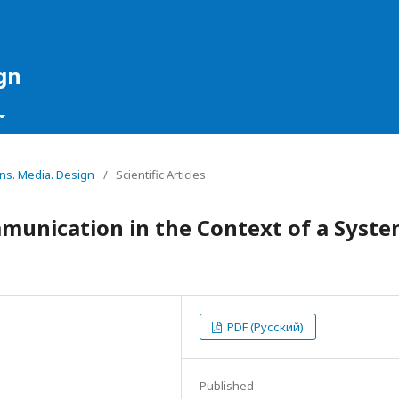
gn
ons. Media. Design
/
Scientific Articles
unication in the Context of a Syste
PDF (Русский)
Published