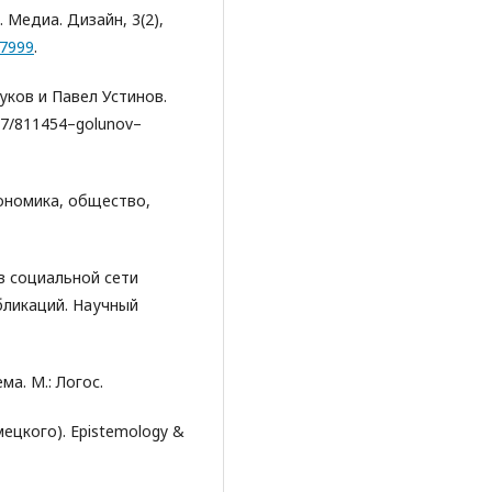
Медиа. Дизайн, 3(2),
/7999
.
уков и Павел Устинов.
/17/811454–golunov–
кономика, общество,
в социальной сети
бликаций. Научный
ма. М.: Логос.
мецкого). Epistemology &