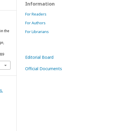
Information
For Readers
For Authors
in the
For Librarians
gn
,
189
Editorial Board
Official Documents
s.