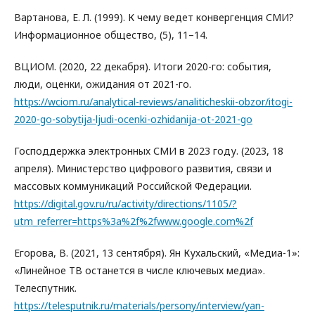
Вартанова, Е. Л. (1999). К чему ведет конвергенция СМИ?
Информационное общество, (5), 11–14.
ВЦИОМ. (2020, 22 декабря). Итоги 2020-го: события,
люди, оценки, ожидания от 2021-го.
https://wciom.ru/analytical-reviews/analiticheskii-obzor/itogi-
2020-go-sobytija-ljudi-ocenki-ozhidanija-ot-2021-go
Господдержка электронных СМИ в 2023 году. (2023, 18
апреля). Министерство цифрового развития, связи и
массовых коммуникаций Российской Федерации.
https://digital.gov.ru/ru/activity/directions/1105/?
utm_referrer=https%3a%2f%2fwww.google.com%2f
Егорова, В. (2021, 13 сентября). Ян Кухальский, «Медиа-1»:
«Линейное ТВ останется в числе ключевых медиа».
Телеспутник.
https://telesputnik.ru/materials/persony/interview/yan-