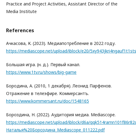
Practice and Project Activities, Assistant Director of the
Media Institute
References
Ачкасова, К. (2023). Медиапотребление в 2022 году.
https://mediascope.net/upload/iblock/e20/5xy943jkri4ngauf1t
Большая игра. (н. д.). Первый канал.
https://www.1tv.ru/shows/big-game
Бородина, А. (2010, 1 декабря). Леонид Парфенов.
Отражение в телеэфире. Коммерсантъ.
https://www.kommersant.ru/doc/1548165
Бороздина, Н. (2022). Аудитория медиа. Mediascope.
https://mediascope.net/upload/iblock/d6a/qqk514ramn101f86r82
Наталья%20Бороздина_Mediascope_011222.pdf