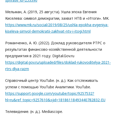
sphrase_id=253390
Мельман, А. (2019, 25 августа). Ушла эпоха Евгения
Киселева: символ демократии, захват НТВ и «Итоги». МК.
https://www.mk.ru/social/2019/08/25/ushla-epokha-evgeniya-
kiseleva-simvol-demokratii-zakhvat-ntv-i-itogi.html
Романченко, А. Ю. (2022). Доклад руководителя РТРС о
результатах финансово-хозяйственной деятельности
предприятия в 2021 году. Digital.Gov.ru
https://digital.gov.ru/uploaded/files/doklad-rukovoditelya-2021-
rtrs-dlya-razm
Справочный центр YouTube. (н. д.). Как отслеживать
успехи с помощью YouTube Аналитики. YouTube.
https://support.google.com/youtube/topic/9257532?
hl=ru&ref_topic=9257610&sjid=18186118493440782832-EU
Телевидение. (н. д.). Mediascope.