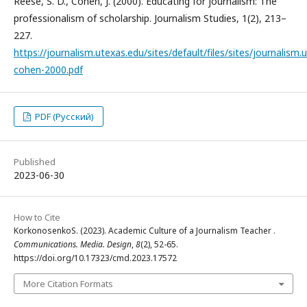
Reese, S. D., Cohen, J. (2000). Educating for journalism: The
professionalism of scholarship. Journalism Studies, 1(2), 213–
227.
https://journalism.utexas.edu/sites/default/files/sites/journalism
cohen-2000.pdf
PDF (Русский)
Published
2023-06-30
How to Cite
KorkonosenkoS. (2023). Academic Culture of a Journalism Teacher .
Communications. Media. Design
,
8
(2), 52-65.
https://doi.org/10.17323/cmd.2023.17572
More Citation Formats