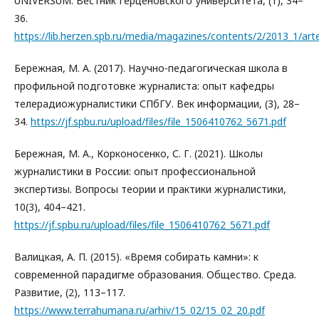
UNIVERSUM: Вестник Герценовского университета, (1), 34–
36.
https://lib.herzen.spb.ru/media/magazines/contents/2/2013_1/ar
Бережная, М. А. (2017). Научно-педагогическая школа в
профильной подготовке журналиста: опыт кафедры
телерадиожурналистики СПбГУ. Век информации, (3), 28–
34.
https://jf.spbu.ru/upload/files/file_1506410762_5671.pdf
Бережная, М. А., Корконосенко, С. Г. (2021). Школы
журналистики в России: опыт профессиональной
экспертизы. Вопросы теории и практики журналистики,
10(3), 404–421.
https://jf.spbu.ru/upload/files/file_1506410762_5671.pdf
Валицкая, А. П. (2015). «Время собирать камни»: к
современной парадигме образования. Общество. Среда.
Развитие, (2), 113–117.
https://www.terrahumana.ru/arhiv/15_02/15_02_20.pdf