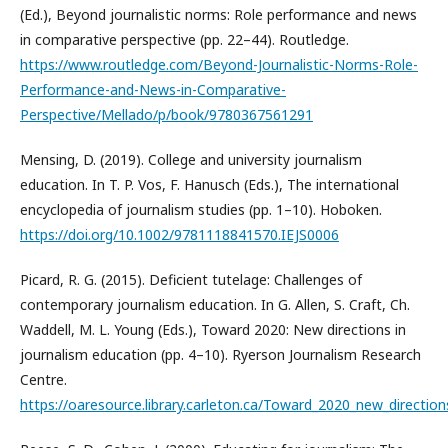
(Ed.), Beyond journalistic norms: Role performance and news
in comparative perspective (pp. 22–44). Routledge.
https://www.routledge.com/Beyond-Journalistic-Norms-Role-
Performance-and-News-in-Comparative-
Perspective/Mellado/p/book/9780367561291
Mensing, D. (2019). College and university journalism
education. In T. P. Vos, F. Hanusch (Eds.), The international
encyclopedia of journalism studies (pp. 1–10). Hoboken.
https://doi.org/10.1002/9781118841570.IEJS0006
Picard, R. G. (2015). Deficient tutelage: Challenges of
contemporary journalism education. In G. Allen, S. Craft, Ch.
Waddell, M. L. Young (Eds.), Toward 2020: New directions in
journalism education (pp. 4–10). Ryerson Journalism Research
Centre.
https://oaresource.library.carleton.ca/Toward_2020_new_direction