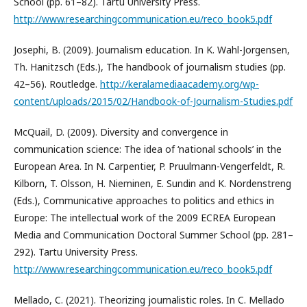
School (pp. 61–82). Tartu University Press.
http://www.researchingcommunication.eu/reco_book5.pdf
Josephi, B. (2009). Journalism education. In K. Wahl-Jorgensen,
Th. Hanitzsch (Eds.), The handbook of journalism studies (pp.
42–56). Routledge.
http://keralamediaacademy.org/wp-
content/uploads/2015/02/Handbook-of-Journalism-Studies.pdf
McQuail, D. (2009). Diversity and convergence in
communication science: The idea of ‘national schools’ in the
European Area. In N. Carpentier, P. Pruulmann-Vengerfeldt, R.
Kilborn, T. Olsson, H. Nieminen, E. Sundin and K. Nordenstreng
(Eds.), Communicative approaches to politics and ethics in
Europe: The intellectual work of the 2009 ECREA European
Media and Communication Doctoral Summer School (pp. 281–
292). Tartu University Press.
http://www.researchingcommunication.eu/reco_book5.pdf
Mellado, C. (2021). Theorizing journalistic roles. In C. Mellado