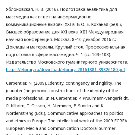
Яблоновская, Н. В. (2016). Подготовка аналитика для
массмедиа как ответ на информационно-
коммуникационные вызовы XXI в. В О. Е. Коханая (ред.),
Высшее образование для XXI века: ХIII Международная
научная конференция. Москва, 8–10 декабря 2016 г.:
Доклады и материалы. Круглый стол. Профессиональная
подготовка в сфере масс-медиа. Ч. 1 (сс. 103–108).
Издательство Московского гуманитарного университета.
https://elibrary.ru/download/elibrary_28161881_39826180.pdf
Carpentier, N. (2009). Identity, contingency and rigidity. The
(counter-)hegemonic constructions of the identity of the
media professional. In N. Carpentier, P. Pruulmann-Vengerfeldt,
R. Kilborn, T. Olsson, H. Nieminen, E. Sundin and K.
Nordenstreng (Eds.), Communicative approaches to politics
and ethics in Europe: The intellectual work of the 2009 ECREA
European Media and Communication Doctoral Summer