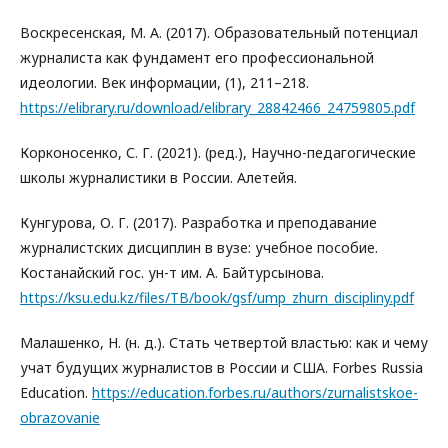
Воскресенская, М. А. (2017). Образовательный потенциал
журналиста как фундамент его профессиональной
идеологии. Век информации, (1), 211–218.
https://elibrary.ru/download/elibrary_28842466_24759805.pdf
Корконосенко, С. Г. (2021). (ред.), Научно-педагогические
школы журналистики в России. Алетейя.
Кунгурова, О. Г. (2017). Разработка и преподавание
журналистских дисциплин в вузе: учебное пособие.
Костанайский гос. ун-т им. А. Байтурсынова.
https://ksu.edu.kz/files/TB/book/gsf/ump_zhurn_discipliny.pdf
Малашенко, Н. (н. д.). Стать четвертой властью: как и чему
учат будущих журналистов в России и США. Forbes Russia
Education.
https://education.forbes.ru/authors/zurnalistskoe-
obrazovanie