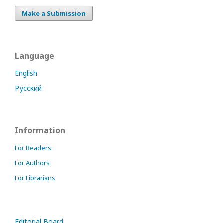
Make a Submission
Language
English
Русский
Information
For Readers
For Authors
For Librarians
Editorial Board