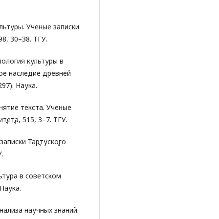
ультуры. Ученые записки
98, 30–38. ТГУ.
пология культуры в
урное наследие древней
297). Hаука.
онятие текста. Ученые
тֳетֳа, 515, 3–7. ТГУ.
записки Тарֳтускоֱго
У.
ультура в советском
Наука.
анализа научных знаний.