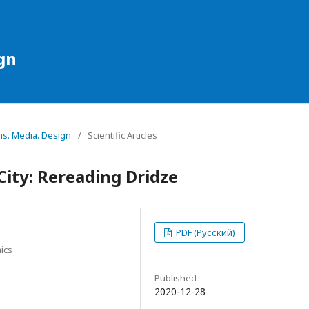
gn
ns. Media. Design
/
Scientific Articles
ity: Rereading Dridze
PDF (Русский)
ics
Published
2020-12-28