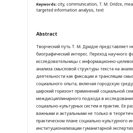
city, communication, T. M. Dridze, mean
Keywords:
targeted information analysis, text
Abstract
Творческий путь Т. М. Дридзе представляет н
биографический интерес. Переход научного ф
исследовательницы с информационно-целевог
анализа смысловой структуры текста на анал
деятельности как фиксации и трансляции смы
социального опыта, включая городскую среду
широкий горизонт применений социальной сем
междисциплинарного подхода в исследования
социально-культурных систем и практик. Ее р
важными и актуальными не только в теоретиче
практическом плане социально-культурного и
институционализации гуманитарной эксперти