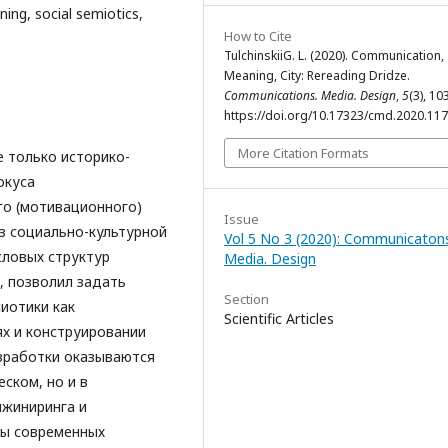
ing, social semiotics,
How to Cite
TulchinskiiG. L. (2020). Communication,
Meaning, City: Rereading Dridze.
Communications. Media. Design
,
5
(3), 10
https://doi.org/10.17323/cmd.2020.11
More Citation Formats
е только историко-
окуса
о (мотивационного)
Issue
из социально-культурной
Vol 5 No 3 (2020): Communicatons
словых структур
Media. Design
, позволил задать
Section
иотики как
Scientific Articles
х и конструировании
азработки оказываются
ском, но и в
нжиниринга и
зы современных