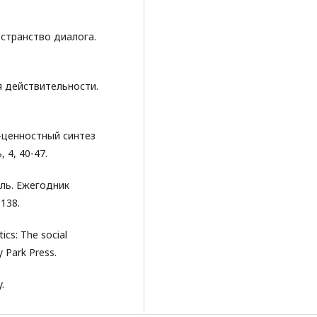
ространство диалога.
ия действительности.
о-ценностный синтез
 4, 40-47.
сль. Ежегодник
138.
tics: The social
y Park Press.
.