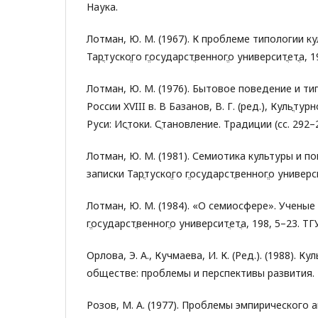
Наука.
Лотман, Ю. М. (1967). К проблеме типологии к
Тарֳтускоֱго гֱосударстֳвенногֱо университֳетֳа, 1
Лотман, Ю. М. (1976). Бытовое поведение и ти
России XVIII в. В Базанов, В. Г. (ред.), Кульֳт
Руси: Исֳтоки. Сֳтановление. Традиции (сс. 292–
Лотман, Ю. М. (1981). Семиотика культуры и п
записки Тарֳтускоֱго гֱосударстֳвенногֱо универси
Лотман, Ю. М. (1984). «О семиосфере». Ученые 
гֱосударстֳвенногֱо университֳетֳа, 198, 5–23. ТГ
Орлова, Э. А., Кучмаева, И. К. (Ред.). (1988). К
обществе: проблемы и перспективы развития. 
Розов, М. А. (1977). Проблемы эмпирического 