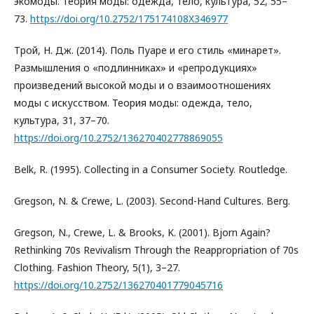
экомоды. Теория моды: одежда, тело, культура, 52, 55–
73.
https://doi.org/10.2752/175174108X346977
Трой, Н. Дж. (2014). Поль Пуаре и его стиль «минарет».
Размышления о «подлинниках» и «репродукциях»
произведений высокой моды и о взаимоотношениях
моды с искусством. Теория моды: одежда, тело,
культура, 31, 37–70.
https://doi.org/10.2752/136270402778869055
Belk, R. (1995). Collecting in a Consumer Society. Routledge.
Gregson, N. & Crewe, L. (2003). Second-Hand Cultures. Berg.
Gregson, N., Crewe, L. & Brooks, K. (2001). Bjorn Again?
Rethinking 70s Revivalism Through the Reappropriation of 70s
Clothing. Fashion Theory, 5(1), 3–27.
https://doi.org/10.2752/136270401779045716