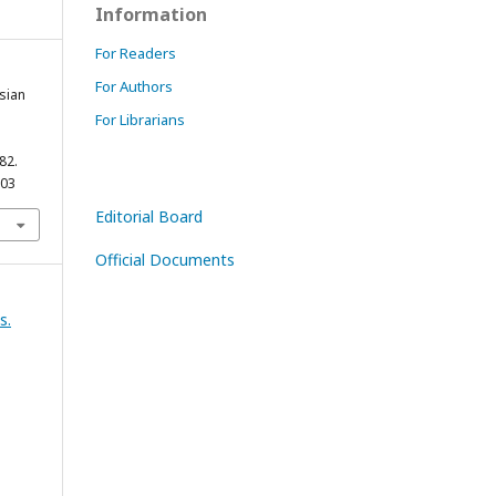
Information
For Readers
For Authors
ssian
For Librarians
-82.
003
Editorial Board
Official Documents
s.