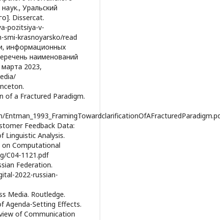
 наук., Уральский
]. Dissercat.
a-pozitsiya-v-
h-smi-krasnoyarsko/read
зи, информационных
 Перечень наименований
марта 2023,
edia/
inceton.
on of a Fractured Paradigm.
um/Entman_1993_FramingTowardclarificationOfAFracturedParadigm.p
ustomer Feedback Data:
 Linguistic Analysis.
e on Computational
rg/C04-1121.pdf
ssian Federation.
gital-2022-russian-
ss Media. Routledge.
f Agenda-Setting Effects.
eview of Communication