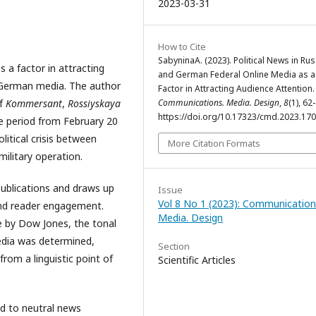
2023-03-31
How to Cite
SabyninaA. (2023). Political News in Ru
s a factor in attracting
and German Federal Online Media as a
d German media. The author
Factor in Attracting Audience Attention.
of
Kommersant
,
Rossiyskaya
Communications. Media. Design
,
8
(1), 62
https://doi.org/10.17323/cmd.2023.17
he period from February 20
litical crisis between
More Citation Formats
military operation.
 publications and draws up
Issue
Vol 8 No 1 (2023): Communication
 and reader engagement.
Media. Design
ce by Dow Jones, the tonal
edia was determined,
Section
from a linguistic point of
Scientific Articles
d to neutral news