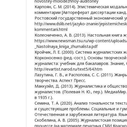
novostey-molodezhnoy-auditoriey
Карпоян, С. М. (2014). Эпистемическая модаль
комментарии [Автореферат диссертации канд. 
Ростовский государственный экономический уни
http://www.dslib.net/jazyko-znanie/jepistemiches
kommentarii.html
Колесниченко, А. В. (2013). Настольная книга ж
https://www.newsman.tsu.ru/wp-content/uploads
_Nastolnaya_kniga_zhurnalista.pdf
Кройчик, Л. Е. (2000). Система журналистских жа
Корконосенко (ред.-сост.), Основы творческо
журналиста: учебник для бакалавров. Знание
http://evartist.narod.ru/text5/64.htm
Лазутина, Г. В., и Распопова, С. С. (2011). Жа
творчества. Аспект Пресс.
Маккуэйл, Д. (2013). Журналистика и общество
журналистов. (Полевая Н. Ю., пер.). МедиаМир
в 1935 г.).
Семина, Т. А. (2020). Анализ тональности тек
и существующие проблемы. Социальные и гум
Отечественная и зарубежная литература. Языко
Скобелина, А. В. (2005). Журналистская позиц
процессе (на материале печатных СМИ Красноя