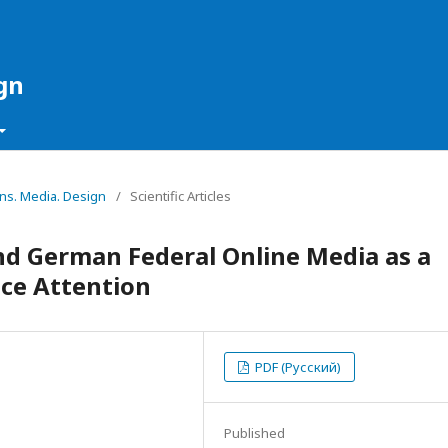
gn
ons. Media. Design
/
Scientific Articles
and German Federal Online Media as a
nce Attention
PDF (Русский)
Published