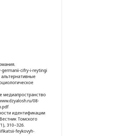
ермания.
germanii-cifry-i-reytingi
»: альтернативные
Социологическое
ное медиапространство
www.dzyalosh.ru/08-
o.pdf
бенности идентификации
Вестник Томского
1), 310–326.
ifikatsii-feykovyh-