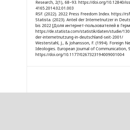
Research, 2(1), 68–93. https://doi.org/10.12840/is
4165.2014.02.01.003
RSF. (2022). 2022 Press Freedom Index. https://rs
Statista. (2023). Anteil der Internetnutzer in Deu
bis 2022 [Доля интернет-пользователей в Герма
https://de.statista.com/statistik/daten/studie/1
der-internetnutzung-in-deutschland-seit-2001/
Westerstahl, J., & Johansson, F. (1994). Foreign 
Ideologies. European Journal of Communication, 9
https://doi.org/10.1177/0267323194009001004