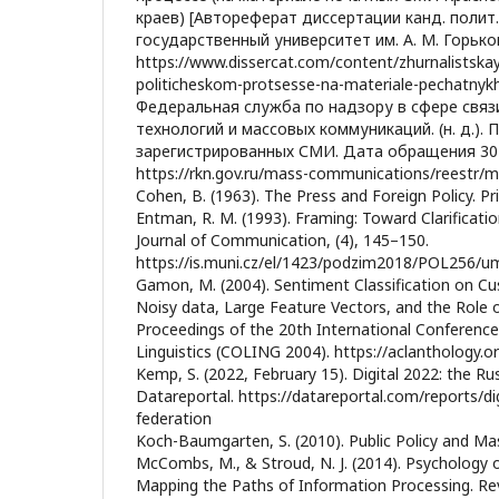
краев) [Автореферат диссертации канд. полит.
государственный университет им. А. М. Горького
https://www.dissercat.com/content/zhurnalistskay
politicheskom-protsesse-na-materiale-pechatnyk
Федеральная служба по надзору в сфере свя
технологий и массовых коммуникаций. (н. д.).
зарегистрированных СМИ. Дата обращения 30 
https://rkn.gov.ru/mass-communications/reestr/m
Cohen, B. (1963). The Press and Foreign Policy. Pr
Entman, R. M. (1993). Framing: Toward Clarificati
Journal of Communication, (4), 145–150.
https://is.muni.cz/el/1423/podzim2018/POL256/
Gamon, M. (2004). Sentiment Classification on C
Noisy data, Large Feature Vectors, and the Role of
Proceedings of the 20th International Conferenc
Linguistics (COLING 2004). https://aclanthology.o
Kemp, S. (2022, February 15). Digital 2022: the Ru
Datareportal. https://datareportal.com/reports/di
federation
Koch-Baumgarten, S. (2010). Public Policy and Ma
McCombs, M., & Stroud, N. J. (2014). Psychology o
Mapping the Paths of Information Processing. R