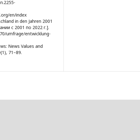
sn.2255-
f.org/en/index
tschland in den Jahren 2001
нии с 2001 по 2022 г.].
3070/umfrage/entwicklung-
News: News Values and
(1), 71–89.