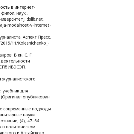
ность в интернет-
филол. наук.,
верситет]. dslib.net.
kaja-modalnost-v-internet-
урналиста. Аспект Пресс.
/2015/11/Kolesnichenko_-
нров. В кн. С. Г.
й деятельности
, СПбИВЭСЭП.
нры журналистского
: учебник для
. (Оригинал опубликован
ста: современные подходы
анитарные науки.
знание, (4), 47–64.
ия в политическом
рского и Алтайского