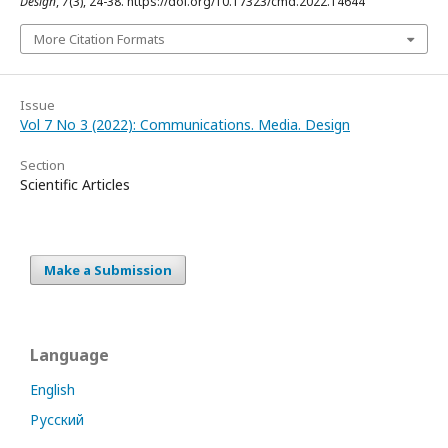
Design
,
7
(3), 24-38. https://doi.org/10.17323/cmd.2022.14644
More Citation Formats
Issue
Vol 7 No 3 (2022): Communications. Media. Design
Section
Scientific Articles
Make a Submission
Language
English
Русский