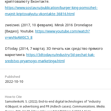
криптовалюту Вконтакте.
https://www.sostav.ru/publication/burger-king-pomozhet-
majnit-kriptovalyutu-vkontakte-36816.html
zweizwei. (2017, 10 февраля). Minsk 2016 Dronelapse
[Видео]. Youtube.
https://www.youtube.com/watch?
v=wvNvAW0C5_8
DToday. (2014, 7 марта). 3D печать как средство прямого
маркетинга.
https://3dtoday.ru/industry/3d-pechat-kak-
sredstvo-pryamogo-marketinga.html
Published
2022-10-10
How to Cite
SamoilenkoN. S. (2022). End-to-end digital technologies of "industry
4.0&quot; in advertising and PR (Adtech cases).
Communications. Media.