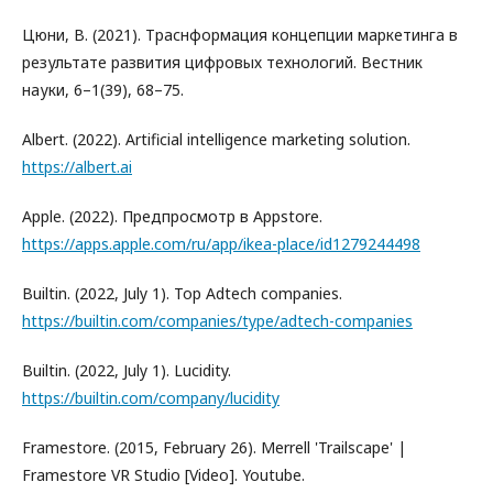
Цюни, В. (2021). Траснформация концепции маркетинга в
результате развития цифровых технологий. Вестник
науки, 6–1(39), 68–75.
Albert. (2022). Artificial intelligence marketing solution.
https://albert.ai
Apple. (2022). Предпросмотр в Appstore.
https://apps.apple.com/ru/app/ikea-place/id1279244498
Builtin. (2022, July 1). Top Adtech companies.
https://builtin.com/companies/type/adtech-companies
Builtin. (2022, July 1). Lucidity.
https://builtin.com/company/lucidity
Framestore. (2015, February 26). Merrell 'Trailscape' |
Framestore VR Studio [Video]. Youtube.