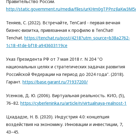
Правительство России.
http://static.government.ru/media/files/urKHm0gTPPnzJlaKw3M
Теняев, С. (2022). Встречайте, TenCard - первая вечная
бизнес-визитка, привязанная к профилю в TenChat!
Tenchat.
https://tenchat.ru/post/4218?utm_source=b38a2762-
1c18-41de-bf18-a943603119ce
Указ Президента РФ от 7 мая 2018 г. N 204 "О
национальных целях и стратегических задачах развития
Российской Федерации на период до 2024 года". (2018).
Гарант.
https://base.garant.ru/71937200/
Усенков, Д. Ю. (2006). Виртуальная реальность. КИО, (5),
76–82.
https://cyberleninka.ru/article/n/virtualnaya-realnost-1
Цхададзе, Н. В. (2020). Индустрия 4.0: концепция
воздействия на экономику. Инновации и инвестиции, 7,
43–45.