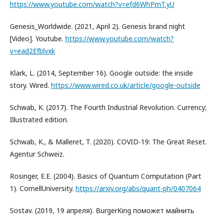
https://www.youtube.com/watch?v=efd6WhPmT.yU
Genesis_Worldwide. (2021, April 2). Genesis brand night
[Video]. Youtube.
https://www.youtube.com/watch?
v=ead2Efblvxk
Klark, L. (2014, September 16). Google outside: the inside
story. Wired.
https://www.wired.co.uk/article/google-outside
Schwab, K. (2017). The Fourth Industrial Revolution. Currency;
Illustrated edition.
Schwab, K., & Malleret, T. (2020). COVID-19: The Great Reset.
Agentur Schweiz.
Rosinger, E.E. (2004). Basics of Quantum Computation (Part
1). CornellUniversity.
https://arxiv.org/abs/quant-ph/0407064
Sostav. (2019, 19 апреля). BurgerKing поможет майнить