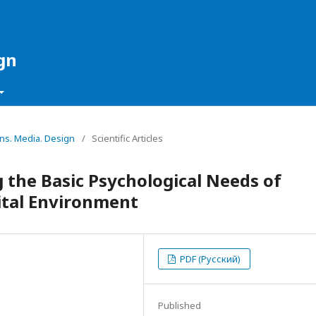
gn
ons. Media. Design
/
Scientific Articles
ng the Basic Psychological Needs of
ital Environment
PDF (Русский)
Published