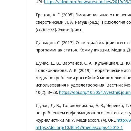
URL:
https://adindex.ru/news/researches/2019/03
Грецов, А. Г. (2005). Эмоциональные отношени
сверстниками. Л. А. Регуш (ред.), Психология
(сс. 62–73). Элви-Принт.
Давыдов, С. (2017). О «медиа(тиза)ции всего»:
программная статья. Коммуникации. Медиа. Диз
Дунас, Д. В., Вартанов, С. А., Кульчицкая, Д. Ю.,
Толоконникова, А. В. (2019). Теоретические ас
медиапотребления российской молодежи: к п
использования и удовлетворения. Вестник Мо
10(2), 3–28.
https://doi.org/10.30547/vestnik.jour
Дунас, Д. В., Толоконникова, А. В., Черевко, Т.
потреблением информационного контента ст
журналистики МГУ. Медиаскоп, (4). URL:
http:/
https://doi.org/10.30547/mediascope.4.2018.1