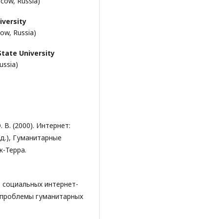
scow, Russia)
versity
ow, Russia)
ate University
ussia)
. В. (2000). Интернет:
ед.), Гуманитарные
к-Терра.
в социальных интернет-
 проблемы гуманитарных