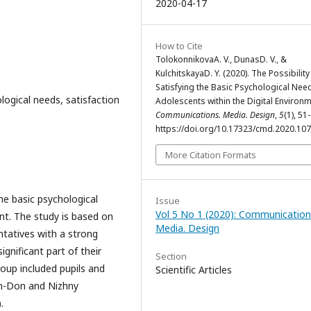
2020-04-17
How to Cite
TolokonnikovaA. V., DunasD. V., &
KulchitskayaD. Y. (2020). The Possibility
Satisfying the Basic Psychological Nee
ological needs, satisfaction
Adolescents within the Digital Environm
Communications. Media. Design
,
5
(1), 51
https://doi.org/10.17323/cmd.2020.10
More Citation Formats
the basic psychological
Issue
Vol 5 No 1 (2020): Communication
nt. The study is based on
Media. Design
ntatives with a strong
gnificant part of their
Section
group included pupils and
Scientific Articles
n-Don and Nizhny
.