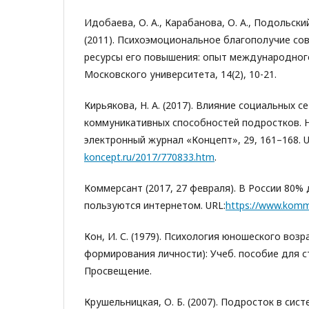
Идобаева, О. А., Карабанова, О. А., Подольский,
(2011). Психоэмоциональное благополучие со
ресурсы его повышения: опыт международног
Московского университета, 14(2), 10-21.
Кирьякова, Н. А. (2017). Влияние социальных с
коммуникативных способностей подростков. 
электронный журнал «Концепт», 29, 161–168. U
koncept.ru/2017/770833.htm
.
Коммерсант (2017, 27 февраля). В России 80% 
пользуются интернетом. URL:
https://www.komm
Кон, И. С. (1979). Психология юношеского воз
формирования личности): Учеб. пособие для с
Просвещение.
Крушельницкая, О. Б. (2007). Подросток в сис