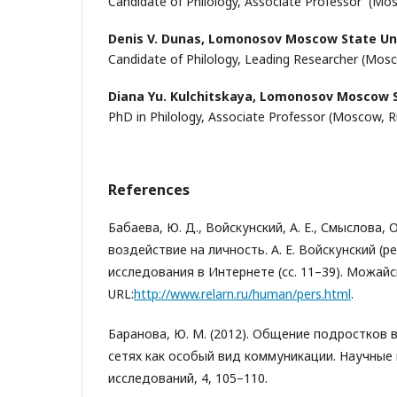
Candidate of Philology, Associate Professor (Mo
Denis V. Dunas,
Lomonosov Moscow State Uni
Candidate of Philology, Leading Researcher (Mosc
Diana Yu. Kulchitskaya,
Lomonosov Moscow St
PhD in Philology, Associate Professor (Moscow, R
References
Бабаева, Ю. Д., Войскунский, А. Е., Смыслова, О
воздействие на личность. А. Е. Войскунский (р
исследования в Интернете (сс. 11–39). Можайс
URL:
http://www.relarn.ru/human/pers.html
.
Баранова, Ю. М. (2012). Общение подростков 
сетях как особый вид коммуникации. Научные
исследований, 4, 105–110.