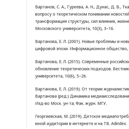
Вартанов, С. А., Гуреева, А. Н., Дунас, Д. В., Тка
вопросу о теоретическом понимании новостей
трансформация структуры, сил влияния, жизне
Московского университета, 10(3), 3–16.
Вартанова, Е. Л. (2001). Новые проблемы и но
цифровой эпохи. Информационное общество, (
Вартанова, Е. Л. (2015). Современные российс
обновление теоретических подходов. Вестни
университета, 10(6), 5–26.
Вартанова, Е. Л. (2019). От теории журналистик
Вартанова (ред.) Динамика медиаисследовани
Изд-во Моск. ун-та; Фак. журн. МГУ.
Георгиевская, М. (2019). Детское медиапотреб
юной аудитории в интернете и на ТВ. Adindex.