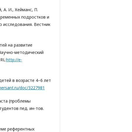
 А. И., Хейманс, П.
временных подростков и
о исследования. Вестник
етей на развитие
Научно-методический
RL:
http://e-
детей в возрасте 4–6 лет
ersant.ru/doc/3227981
раста (проблемы
тудентов пед. ин-тов.
теме референтных