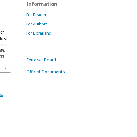
Information
For Readers
For Authors
 of
For Librarians
ds of
ent.
-69.
733
Editorial Board
Official Documents
s.