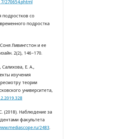
/17/270654.phtml
я подростков со
 современного подростка
 Соня Ливингстон и ее
айн. 2(2), 146–170.
 Салихова, Е. А.,
пекты изучения
ересмотру теории
сковского университета,
n.2.2019.328
 С. (2018). Наблюдение за
удентами факультета
/www.mediascope.ru/2483
.