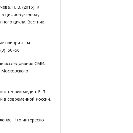
чева, Н. В. (2016). К
 в цифровую эпоху:
нного цикла. Вестник
вые приоритеты
3), 50–56.
кие исследования СМИ:
к Московского
и к теории медиа. Е. Л.
й в современной России.
ление. Что интересно