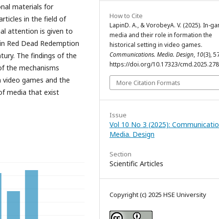
nal materials for
How to Cite
rticles in the field of
LapinD. A., & VorobeyA. V. (2025). In-g
l attention is given to
media and their role in formation the
s in Red Dead Redemption
historical setting in video games.
Communications. Media. Design
,
10
(3), 5
tury. The findings of the
https://doi.org/10.17323/cmd.2025.27
 of the mechanisms
 in video games and the
More Citation Formats
of media that exist
Issue
Vol 10 No 3 (2025): Communicatio
Media. Design
Section
Scientific Articles
Copyright (c) 2025 HSE University