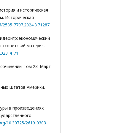
 история и историческая
м. Историческая
56/2585-7797.2024.3.71287
 видеоигр: экономический
стсоветский материк,
2023_4_71
е сочинений. Том 23. Март
енных Штатов Америки.
ьтуры в произведениях
сударственного
.org/10.30725/2619-0303-