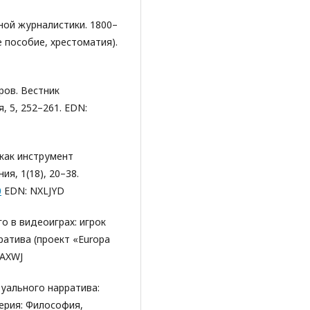
жной журналистики. 1800–
 пособие, хрестоматия).
ров. Вестник
, 5, 252–261. EDN:
 как инструмент
я, 1(18), 20–38.
0
EDN: NXLJYD
го в видеоиграх: игрок
ратива (проект «Europa
FAXWJ
туального нарратива:
ерия: Философия,