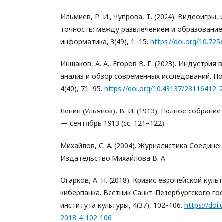
Ильмиев, Р. И., Чупрова, Т. (2024). Видеоигры,
точность: между развлечением и образование
информатика, 3(49), 1–15.
https://doi.org/10.72
Иншаков, А. А., Егоров В. Г. (2023). Индустрия
анализ и обзор современных исследований. По
4(40), 71–95.
https://doi.org/10.48137/23116412_
Ленин (Ульянов), В. И. (1913). Полное собрани
— сентябрь 1913 (сс. 121–122).
Михайлов, С. А. (2004). Журналистика Соедин
Издательство Михайлова В. А.
Огарков, А. Н. (2018). Кризис европейской кул
киберпанка. Вестник Санкт-Петербургского го
института культуры, 4(37), 102–106.
https://doi
2018-4-102-106