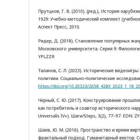
Прутцков, Г. В. (2010). (ред.), История зарубе
1929: Учебно-методический комплект (учебное
Аспект Пресс, 2010.
Ридер, Д. (2018). Становление популярных жан
Московского университета. Серия 9: Филология
YPLZZR
Таланов, С. Л. (2023). Исторические видеоигры
политики. Социально-политические исследовани
https://doi.org/10.20323/2658_428X_2023_1_18_2
Черный, С. Ю. (2017). Конструирование прошло
как потребитель и соавтор исторического нар
Universalis IV»). Шаги/Steps, 3(2), 77–97. EDN: Z
Шаев, Ю. М. (2016). Пространство и время вир
фрактальный подход. Гуманитарный вектор. С