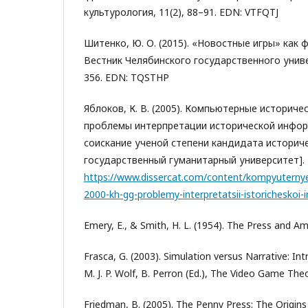
культурология, 11(2), 88–91. EDN: VTFQTJ
Шитенко, Ю. О. (2015). «Новостные игры» как
Вестник Челябинского государственного универ
356. EDN: TQSTHP
Яблоков, К. В. (2005). Компьютерные историческ
проблемы интерпретации исторической инфор
соискание ученой степени кандидата историче
государственный гуманитарный университет]. D
https://www.dissercat.com/content/kompyuternye-
2000-kh-gg-problemy-interpretatsii-istoricheskoi-
Emery, E., & Smith, H. L. (1954). The Press and Ame
Frasca, G. (2003). Simulation versus Narrative: In
M. J. P. Wolf, B. Perron (Ed.), The Video Game The
Friedman, B. (2005). The Penny Press: The Origi