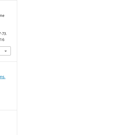
ame
7-73.
816
ns.