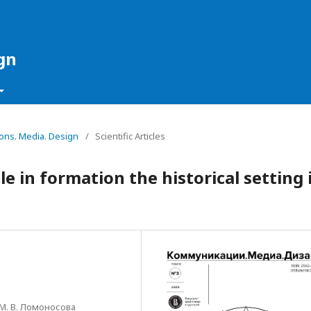
gn
ions. Media. Design
/
Scientific Articles
e in formation the historical setting 
М. В. Ломоносова