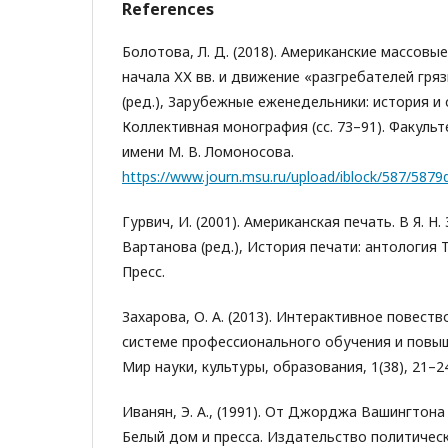
References
Болотова, Л. Д. (2018). Американские массовы
начала ХХ вв. и движение «разгребателей грязи
(ред.), Зарубежные еженедельники: история и
Коллективная монография (сс. 73–91). Факуль
имени М. В. Ломоносова.
https://www.journ.msu.ru/upload/iblock/587/58
Гурвич, И. (2001). Американская печать. В Я. Н. 
Вартанова (ред.), История печати: антология Т. 
Пресс.
Захарова, О. А. (2013). Интерактивное повест
системе профессионального обучения и повы
Мир науки, культуры, образования, 1(38), 21–2
Иванян, Э. А., (1991). От Джорджа Вашингтон
Белый дом и пресса. Издательство политичес