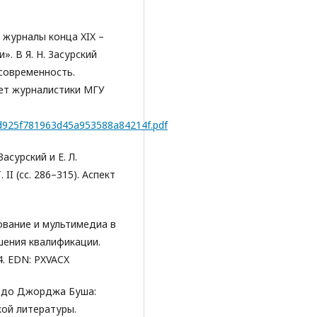
е журналы конца XIX –
». В Я. Н. Засурский
 современность.
тет журналистики МГУ
79d925f781963d45a953588a84214f.pdf
Засурский и Е. Л.
II (сс. 286–315). Аспект
вование и мультимедиа в
шения квалификации.
4. EDN: PXVACX
а до Джорджа Буша:
кой литературы.