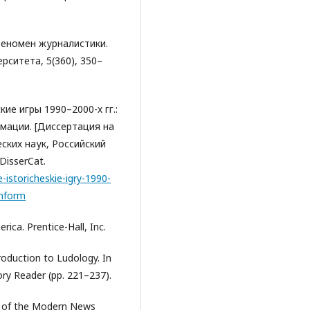
 феномен журналистики.
ситета, 5(360), 350–
ие игры 1990–2000-х гг.:
мации. [Диссертация на
ских наук, Российский
isserCat.
istoricheskie-igry-1990-
inform
rica. Prentice-Hall, Inc.
troduction to Ludology. In
ory Reader (pp. 221–237).
ns of the Modern News