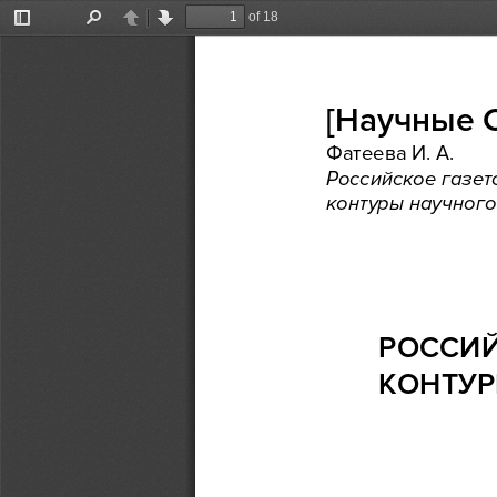
of 18
Toggle
Find
Previous
Next
Sidebar
[Научные
 
Фатеева
 И.    А. 
Российское
 газ
ет
контуры
 научного
РОССИЙ
КОНТУ