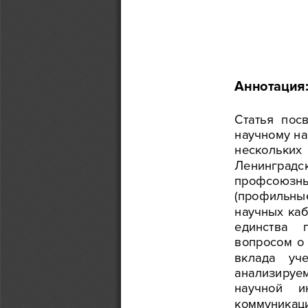
Аннотация
Статья
  пос
научному
 н
нескольких
Ленинградс
профсоюзн
(профильны
научных
  ка
единства
вопросом
  о
вклада 
уч
анализируе
научной
и
коммуникац