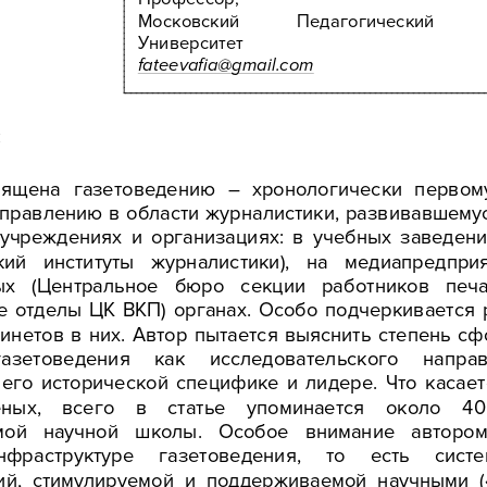
Мос
ковский
Педагогический
Университет
fateevafia@gmail.com
:  
вящена
  газетоведению
  –  хронологически
  первом
аправлению
 в   области
 журналистики,
 развивавшему
  учреждениях
  и  организациях:
  в  учебных
  заведен
кий
   институты
   журналистики),
   на
   медиапредпри
ых
   (Центральное
   бюро
   секции
   работников
   печа
е
  отделы
  ЦК
  ВКП)
  органах.
  Особо
  подчеркивается
 
бинетов
  в   них.
  Автор
  пытается
  выяснить
  степень
  с
газетоведения
как
исследовательского
направ
  его
  исторической
  специфике
  и  лидере.
  Что
  касае
еных,
всего
в 
статье
упоминается
около
40
мой 
научной
   школы.
   Особое
   внимание 
авторо
нфраструктуре
газетоведения,
то 
есть
сист
ий,
  стимулируемой 
и  поддерживаемой
  научными
 