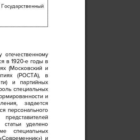
Государственный
у
  отечественному
ся
 в   1920
-е годы
 в 
иях
  (Московский
  и 
ятиях
   (РОСТА),
   в 
ти) 
и   партийных 
 роль
  специальных
формированности
  и 
ления,
задается
тся
  персонального
представителей 
м
   статьи
   уделено
еме
специальных
 («Современник»)
  и 