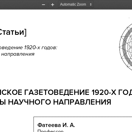
Zoom
Zoom
Out
In
Статьи
] 
оведение 
1920
-х годов:
 направления
СКОЕ 
ГАЗЕТОВЕДЕНИЕ 
1920
-Х ГО
РЫ
 НАУЧНОГО 
НАПРАВЛЕНИЯ
Фатеева
И.
А.
Профессор,