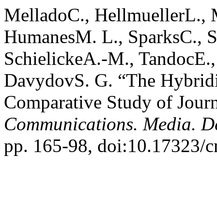
MelladoC., HellmuellerL.,
HumanesM. L., SparksC., St
SchielickeA.-M., TandocE.,
DavydovS. G. “The Hybridiz
Comparative Study of Journ
Communications. Media. D
pp. 165-98, doi:10.17323/