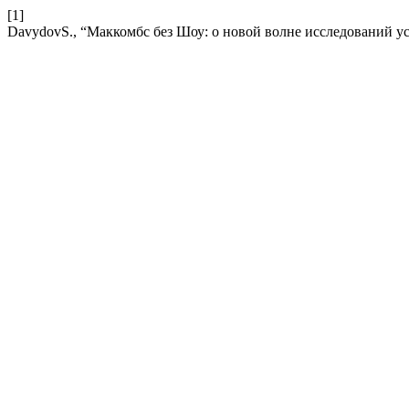
[1]
DavydovS., “Маккомбс без Шоу: о новой волне исследований у