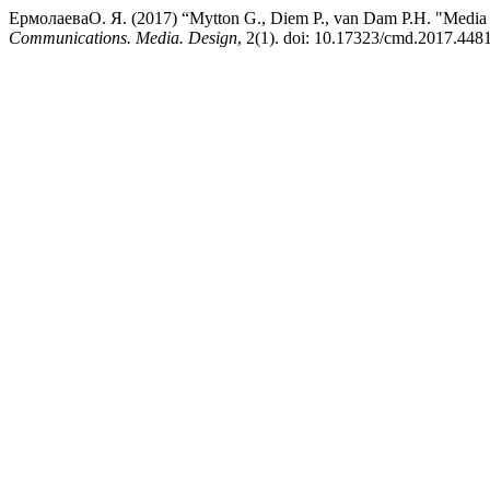
ЕрмолаеваО. Я. (2017) “Mytton G., Diem P., van Dam P.H. "Media au
Communications. Media. Design
, 2(1). doi: 10.17323/cmd.2017.4481