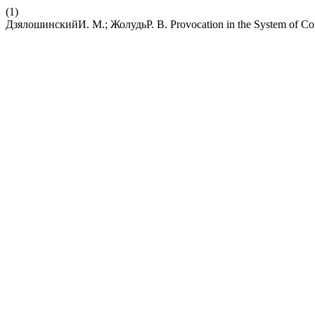
(1)
ДзялошинскийИ. М.; ЖолудьР. В. Provocation in the System of Co