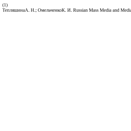
(1)
ТепляшинаА. Н.; ОмельченкоК. И. Russian Mass Media and Media Hol